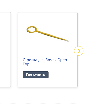
Стрелка для бочек Open
Крышка 
Top
57/64
Где купить
Где ку