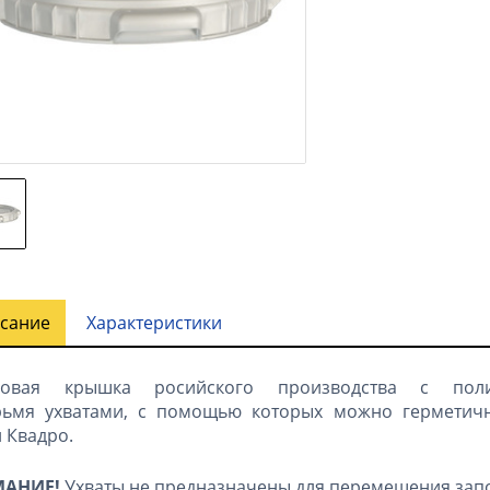
сание
Характеристики
бовая крышка росийского производства с поли
рьмя
ухватами, с помощью которых можно герметичн
 Квадро.
АНИЕ!
Ухваты не предназначены для перемещения зап