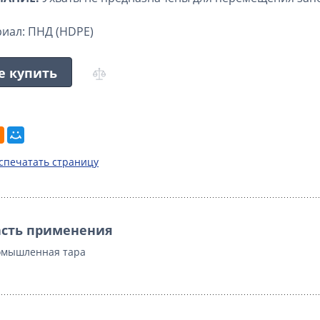
риал:
ПНД (HDPE)
е купить
спечатать страницу
сть применения
мышленная тара