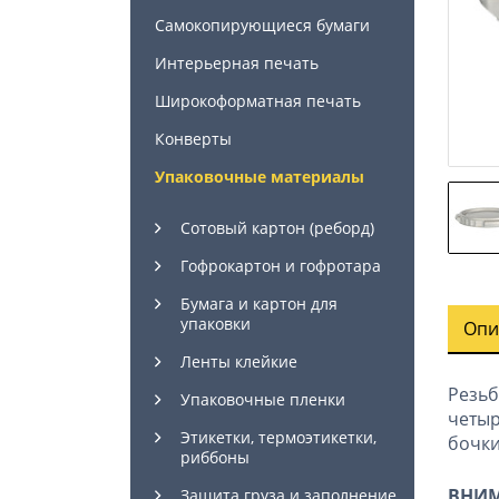
Самокопирующиеся бумаги
Интерьерная печать
Широкоформатная печать
Конверты
Упаковочные материалы
Сотовый картон (реборд)
Гофрокартон и гофротара
Бумага и картон для
упаковки
Опи
Ленты клейкие
Резь
Упаковочные пленки
четы
Этикетки, термоэтикетки,
бочки
риббоны
ВНИМ
Защита груза и заполнение