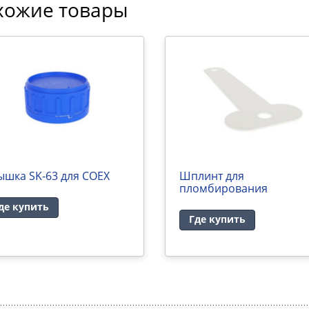
хожие товары
ышка SK-63 для COEX
Шплинт для
пломбирования
де купить
Где купить