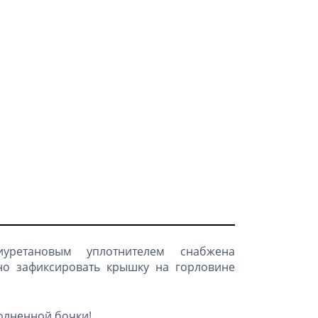
уретановым уплотнителем снабжена
о зафиксировать крышку на горловине
олненной бочки!