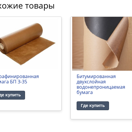
хожие товары
рафинированная
Битумированная
мага БП З-35
двухслойная
водонепроницаемая
бумага
де купить
Где купить