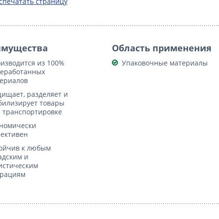
спечатать страницу
имущества
Область применения
изводится из 100%
Упаковочные материалы
еработанных
ериалов
ищает, разделяет и
билизирует товары
 транспортировке
номически
ективен
ойчив к любым
адским и
истическим
рациям