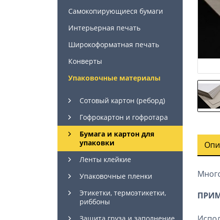
Самокопирующиеся бумаги
Интерьерная печать
Широкоформатная печать
Конверты
Упаковочные материалы
Сотовый картон (реборд)
Гофрокартон и гофротара
Бумага и картон для
упаковки
Опи
Ленты клейкие
Много
Упаковочные пленки
Этикетки, термоэтикетки,
ПРИМ
риббоны
Испол
Защита груза и заполнение