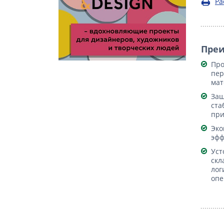
Ра
Пре
Про
пер
мат
Защ
ста
при
Эко
эфф
Уст
скл
лог
опе