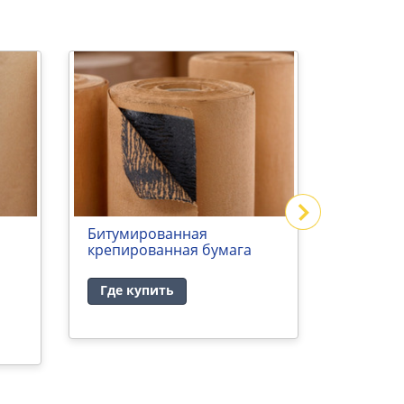
Битумированная
Битуми
крепированная бумага
односло
Где купить
Где ку