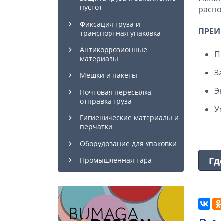
пустот
распо
Фиксация груза и
ПРЕИ
транспортная упаковка
Антикоррозионные
П
материалы
З
Мешки и пакеты
Э
Почтовая пересылка,
отправка груза
У
Гигиенические материалы и
перчатки
Оборудование для упаковки
Гд
Промышленная тара