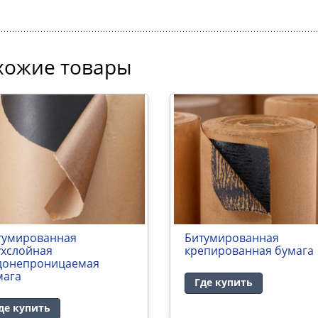
хожие товары
тумированная
Битумированная
ухслойная
крепированная бумага
донепроницаемая
мага
Где купить
де купить