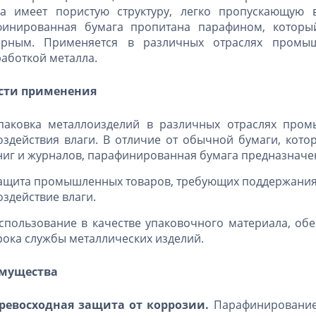
га имеет пористую структуру, легко пропускающую 
финированная бумага пропитана парафином, который
ерным. Применяется в различных отраслях промыш
аботкой металла.
сти применения
паковка металлоизделий в различных отраслях про
оздействия влаги. В отличие от обычной бумаги, котор
ниг и журналов, парафинированная бумага предназначе
ащита промышленных товаров, требующих поддержания
оздействие влаги.
спользование в качестве упаковочного материала, об
рока службы металлических изделий.
мущества
ревосходная защита от коррозии.
Парафинирование 