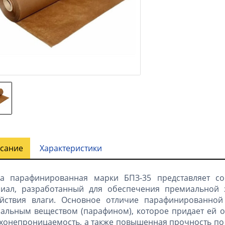
сание
Характеристики
га парафинированная марки БПЗ-35 представляет с
риал, разработанный для обеспечения премиальной 
ействия влаги. Основное отличие парафинированной
альным веществом (парафином), которое придает ей ос
хонепроницаемость, а также повышенная прочность по