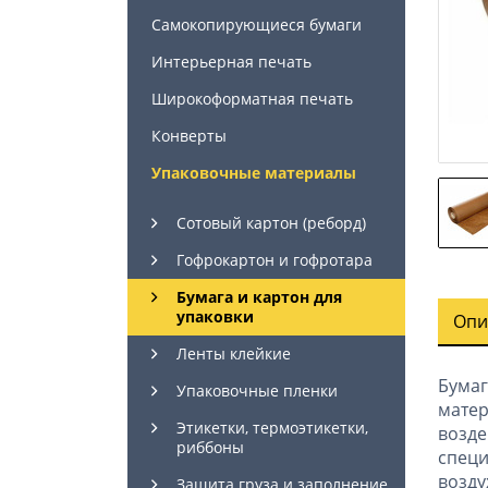
Самокопирующиеся бумаги
Интерьерная печать
Широкоформатная печать
Конверты
Упаковочные материалы
Сотовый картон (реборд)
Гофрокартон и гофротара
Бумага и картон для
упаковки
Опи
Ленты клейкие
Бума
Упаковочные пленки
мате
Этикетки, термоэтикетки,
возд
риббоны
специ
возду
Защита груза и заполнение