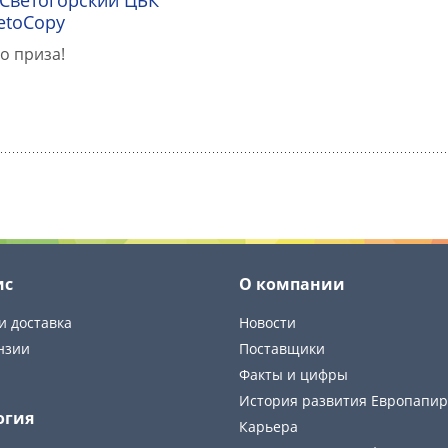
etoCopy
о приза!
ис
О компании
и доставка
Новости
нзии
Поставщики
Факты и цифры
История развития Европапир
огия
Карьера