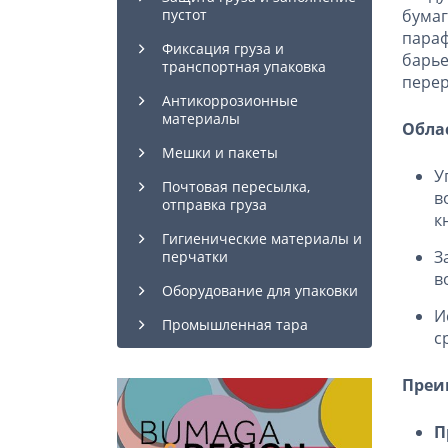
бума
пустот
пара
Фиксация груза и
барь
транспортная упаковка
перер
Антикоррозионные
материалы
Обла
Мешки и пакеты
У
Почтовая пересылка,
в
отправка груза
к
Гигиенические материалы и
З
перчатки
в
Оборудование для упаковки
И
Промышленная тара
с
Преи
П