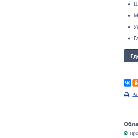
Ш
М
У
Г
Гд
Ра
Обла
Про