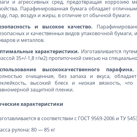
лаги и агрессивных сред, предотвращая коррозию м
войства. Парафинированная бумага обладает отличным
оду, пар, воздух и жиры, в отличие от обычной бумаги.
езопасность и высокое качество.
Парафинированн
езопасных и качественных видов упаковочной бумаги,
оваров и металлов.
птимальные характеристики.
Изготавливается путем
массой 35+/-1,8 г/м2) пропиточной смесью на специаль
спользование высококачественного парафина.
олностью очищенная, без запаха и вкуса, обладает
еклейкость, высокий блеск и низкая вязкость, чт
авномерной защитной пленки.
ические характеристики
зготавливается в соответствии с ГОСТ 9569-2006 и ТУ 545
асса рулона: 80 — 85 кг