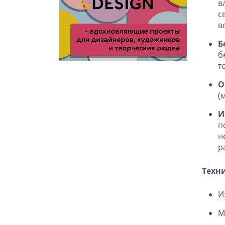
в
с
в
Б
б
т
О
(
И
п
н
р
Техн
И
М