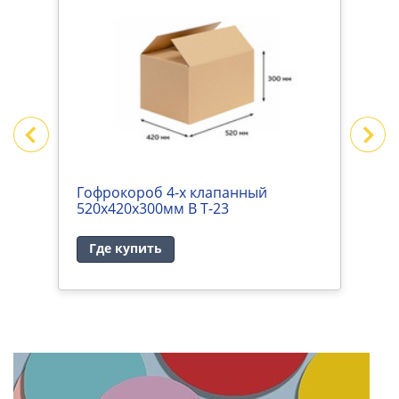
Гофрокороб 4-х клапанный
Г
520х420х300мм В Т-23
4
Где купить