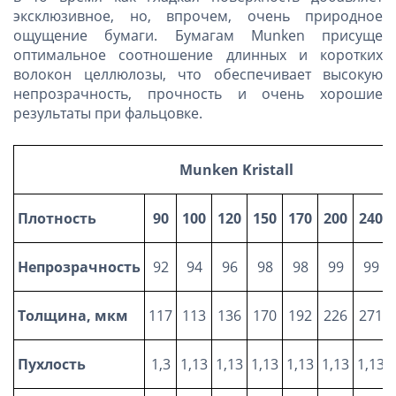
эксклюзивное, но, впрочем, очень природное
ощущение бумаги. Бумагам Munken присуще
оптимальное соотношение длинных и коротких
волокон целлюлозы, что обеспечивает высокую
непрозрачность, прочность и очень хорошие
результаты при фальцовке.
Munken Kristall
Плотность
90
100
120
150
170
200
240
Непрозрачность
92
94
96
98
98
99
99
Толщина, мкм
117
113
136
170
192
226
271
Пухлость
1,3
1,13
1,13
1,13
1,13
1,13
1,13