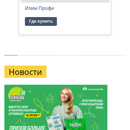
е
Илим Профи
И
Где купить
Новости