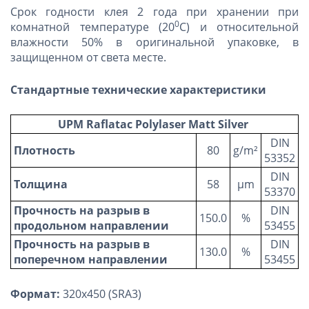
Срок годности клея 2 года при хранении при
0
комнатной температуре (20
С) и относительной
влажности 50% в оригинальной упаковке, в
защищенном от света месте.
Стандартные технические характеристики
UPM Raflatac Polylaser Matt Silver
DIN
Плотность
80
g/m²
53352
DIN
Толщина
58
µm
53370
Прочность на разрыв в
DIN
150.0
%
продольном направлении
53455
Прочность на разрыв в
DIN
130.0
%
поперечном направлении
53455
Формат:
320х450 (SRA3)