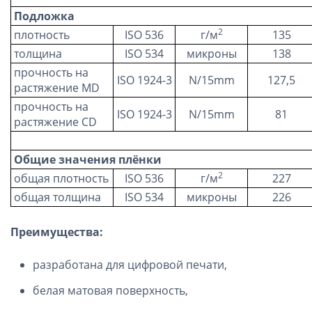
Подложка
2
плотность
ISO 536
г/м
135
толщина
ISO 534
микроны
138
прочность на
ISO 1924-3
N/15mm
127,5
растяжение MD
прочность на
ISO 1924-3
N/15mm
81
растяжение CD
Общие значения плёнки
2
общая плотность
ISO 536
г/м
227
общая толщина
ISO 534
микроны
226
Преимущества:
разработана для цифровой печати,
белая матовая поверхность,