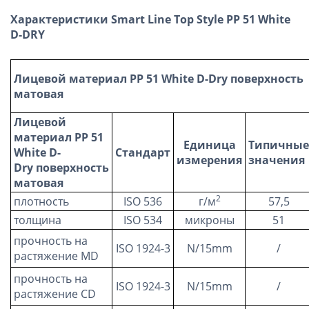
Характеристики Smart Line Top Style PP 51 White
D-DRY
Лицевой материал
PP
51
White
D
-
Dry
поверхность
матовая
Лицевой
материал
PP
51
Единица
Типичные
White
D
-
Стандарт
измерения
значения
Dry
поверхность
матовая
2
плотность
ISO 536
г/м
57,5
толщина
ISO 534
микроны
51
прочность на
ISO 1924-3
N/15mm
/
растяжение MD
прочность на
ISO 1924-3
N/15mm
/
растяжение CD