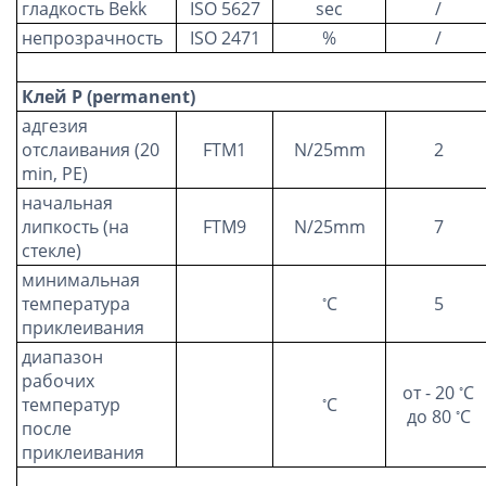
гладкость Bekk
ISO 5627
sec
/
непрозрачность
ISO 2471
%
/
Клей P (permanent)
адгезия
отслаивания (20
FTM1
N/25mm
2
min, PE)
начальная
липкость (на
FTM9
N/25mm
7
стекле)
минимальная
◦
температура
С
5
приклеивания
диапазон
рабочих
◦
от - 20
С
◦
температур
С
◦
до 80
С
после
приклеивания