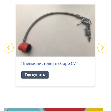
-
Пневмопистолет в сборе CV
Ф
Где купить