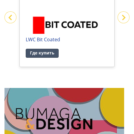
LWC Bit Coated
M
Где купить