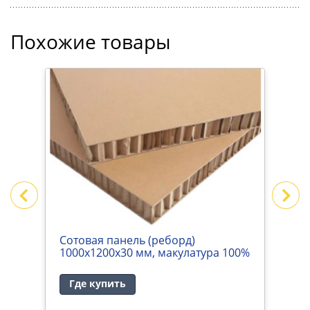
Похожие товары
Сотовая панель (реборд)
С
1000х1200х30 мм, макулатура 100%
1
Где купить